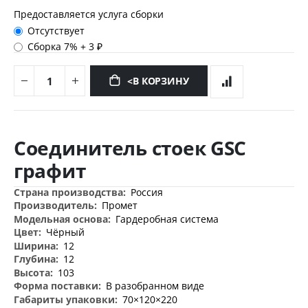
Предоставляется услуга сборки
Отсутствует
Сборка 7%
+
3 ₽
<В КОРЗИНУ
Перейти
к
Соединитель стоек GSC
началу
галереи
графит
изображений
Дополнительная
Россия
информация
Промет
Гардеробная система
Чёрный
12
12
103
В разобранном виде
70×120×220