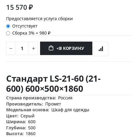
15 570 ₽
Предоставляется услуга сборки
Отсутствует
Сборка 3%
+
980 ₽
<В КОРЗИНУ
Перейти
к
Стандарт LS-21-60 (21-
началу
галереи
600) 600×500×1860
изображений
Дополнительная
Россия
информация
Промет
Шкаф для одежды
Серый
600
500
1860