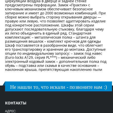
циркуляции воздуха в дверце и задней стенке
предусмотрены перфорации. Замок «Практик» с
ключевым механизмом обеспечивает безопасное
запирание и имеет до 2000 возможных комбинаций. При
сборке можно выбрать сторону открывания дверцы —
правую или левую, что позволяет адаптировать изделие
под конкретное расположение. Шкафы этой серии
допускают последовательную стыковку, благодаря чему
их легко объединить в единый ряд. Стандартная
комплектация: – металлическая полка – штанга для
размещения вешалок – комплект крючков для одежды
Шкаф поставляется в разобранном виде, что облегчает
его транспортировку и хранение до монтажа. Доступные
опции по индивидуальному запросу: – замок под навес
(Euro-locks A129, серия PL***) – механический либо
электронный кодовый замок – дополнительная полка под
обувь – подставка или скамья в качестве основания –
наклонная крыша, препятствующая накоплению пыли
Не нашли то, что искали - позвоните нам :)
КОНТАКТЫ
АДРЕС: