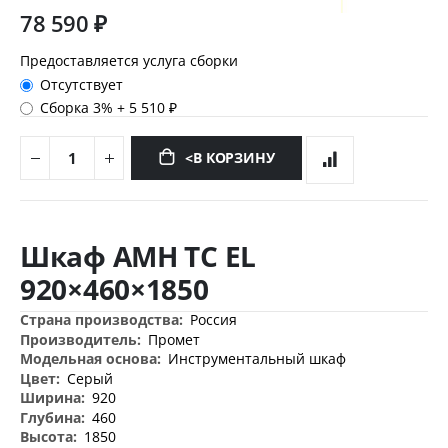
78 590 ₽
Предоставляется услуга сборки
Отсутствует
Сборка 3%
+
5 510 ₽
<В КОРЗИНУ
Перейти
к
Шкаф AMH TC EL
началу
галереи
920×460×1850
изображений
Дополнительная
Россия
информация
Промет
Инструментальный шкаф
Серый
920
460
1850