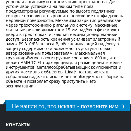
упрощая логистику и организацию пространства. Для
устойчивой установки на любом типе пола
предусмотрены регулируемые по высоте подпятники,
которые позволяют выровнять положение шкафа даже на
неровной поверхности. Механизм закрытия реализован
через трёхстороннюю ригельную систему: массивные
стальные ригели диаметром 15 мм надёжно фиксируют
двери в трёх точках, исключая несанкционированный
доступ. Безопасность хранения усиливает электронный
замок PS 310/E31 класса В, обеспечивающий надёжную
защиту содержимого и возможность доступа только
авторизованным пользователям. Максимальная
грузоподъёмность конструкции составляет 800 кг, что
делает AMH TC EL подходящим для размещения тяжёлых
инструментов, металлообрабатывающих компонентов и
других массивных объектов. Шкаф поставляется в
собранном виде, что исключает необходимость сборки на
объекте и позволяет сразу приступить к его
эксплуатации.
Не нашли то, что искали - позвоните нам :)
КОНТАКТЫ