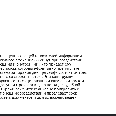
тов, ценных вещей и носителей информации.
ержимого в течение 60 минут при воздействии
нешний и внутренний), что придает ему
ериалом, который эффективно препятствует
стема запирания дверцы сейфа состоит из трех
ного со стороны петель. Эта конструкция
рудован сертифицированным ключевым замком,
оступом (трейзер) и одна полка для удобной
я кражи сейф можно анкерно прикрепить к
т внешних воздействий и продлевает срок
остей, документов и других важных вещей.