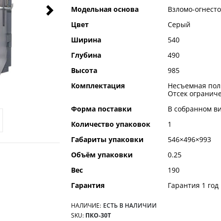
Модельная основа
Взломо-огнест
Цвет
Серый
Ширина
540
Глубина
490
Высота
985
Комплектация
Несъемная полк
Отсек ограниче
Форма поставки
В собранном в
Количество упаковок
1
Габариты упаковки
546×496×993
Объём упаковки
0.25
Вес
190
Гарантия
Гарантия 1 год
НАЛИЧИЕ:
ЕСТЬ В НАЛИЧИИ
SKU
ПКО-30Т