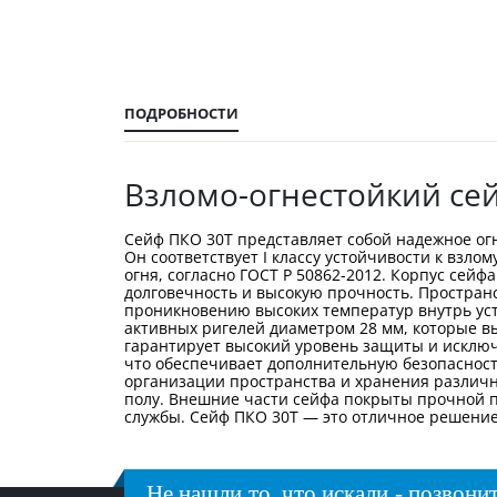
ПОДРОБНОСТИ
Взломо-огнестойкий се
Сейф ПКО 30Т представляет собой надежное о
Он соответствует I классу устойчивости к взло
огня, согласно ГОСТ Р 50862-2012. Корпус сей
долговечность и высокую прочность. Простра
проникновению высоких температур внутрь уст
активных ригелей диаметром 28 мм, которые вы
гарантирует высокий уровень защиты и исклю
что обеспечивает дополнительную безопасность
организации пространства и хранения различ
полу. Внешние части сейфа покрыты прочной п
службы. Сейф ПКО 30Т — это отличное решение 
Не нашли то, что искали - позвонит