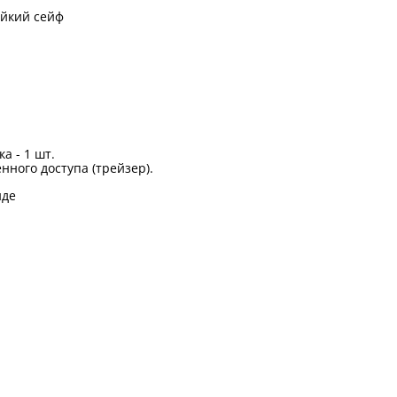
ойкий сейф
а - 1 шт.
нного доступа (трейзер).
иде