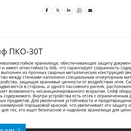
йф ПКО-30Т
гневзломостойкое хранилище, обеспечивающее защиту докумен
му и имеет огнестойкость 60Б, что гарантирует сохранность сод
фа выполнен из прочных сварных металлических конструкций (в
нство между стенками наполнено специальным огнеупорным мат
ройства, защищая хранимые ценности от воздействия огня. Си
двигаются в стороны, и одного пассивного ригеля, расположен
чает возможность несанкционированного вскрытия. Сейф обо
 содержимого. Внутри устройства есть отсек с ограниченным д
ных предметов. Для увеличения устойчивости и предотвращени
олимерной порошковой краской, что увеличивает его защиту о
для тех, кто ищет безопасное и надежное хранилище для ценн
е нам :)