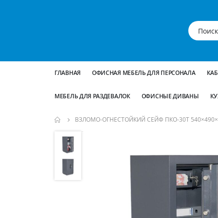
ГЛАВНАЯ
ОФИСНАЯ МЕБЕЛЬ ДЛЯ ПЕРСОНАЛА
КА
МЕБЕЛЬ ДЛЯ РАЗДЕВАЛОК
ОФИСНЫЕ ДИВАНЫ
КУ
ВЗЛОМО-ОГНЕСТОЙКИЙ СЕЙФ ПКО-30Т 540×490×
Пропустить
и
перейти
к
галереям
изображений