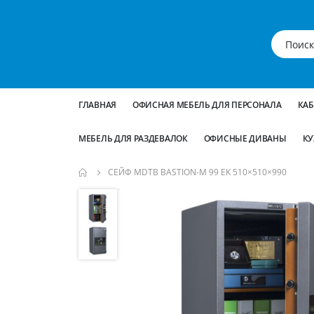
ГЛАВНАЯ
ОФИСНАЯ МЕБЕЛЬ ДЛЯ ПЕРСОНАЛА
КА
МЕБЕЛЬ ДЛЯ РАЗДЕВАЛОК
ОФИСНЫЕ ДИВАНЫ
КУ
СЕЙФ MDTB BASTION-M 99 EK 510×510×990
Пропустить
и
перейти
к
галереям
изображений