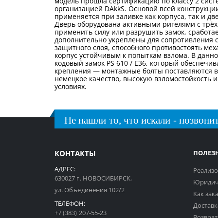
модель прошла сертификацию по классу 2 сист
организацией DAkkS. Основой всей конструкц
применяется при заливке как корпуса, так и д
Дверь оборудована активными ригелями с трёх
применить силу или разрушить замок, сработа
дополнительно укреплены для сопротивления с
защитного слоя, способного противостоять ме
корпус устойчивым к попыткам взлома. В данн
кодовый замок PS 610 / E36, который обеспечив
крепления — монтажные болты поставляются вм
немецкое качество, высокую взломостойкость 
условиях.
Не нашли то, что искали - позвонит
КОНТАКТЫ
ПОЛЕЗ
АДРЕС:
Реализо
630027 г. НОВОСИБИРСК,
Юридич
ул. Объединения 102/2
Как зак
ТЕЛЕФОН:
Доставк
+7 (383) 207-55-23
Возврат