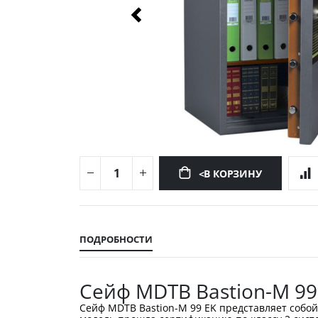
<В КОРЗИНУ
Перейти
к
началу
ПОДРОБНОСТИ
галереи
изображений
Сейф MDTB Bastion-M 99
Сейф MDTB Bastion-M 99 EK представляет собо