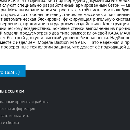
емы ECB-S, что официально подтверждено документом No1506/
ии служит специально разработанный армированный бетон — м
вери. Механизм запирания устроен так, чтобы исключить любу
 сторон, а со стороны петель установлен массивный пассивны
ет автоматическая блокировка, фиксирующая ригельную систем
верлению, прожиганию и ударному воздействию. Конструкция д
ханическому воздействию. Боковые стенки выполнены из прочно
ой модели предусмотрено два типа замков: ключевой KABA MAU
ает быстрый доступ и высокий уровень безопасности. Надёжност
есте с изделием. Модель Bastion-M 99 EK — это надёжная и п
и проверенные технологии защиты, что делает её подходящей 
е нам :)
НЫЕ ССЫЛКИ
ванные проекты и работы
еская информация
азать и оплатить
а и сборка