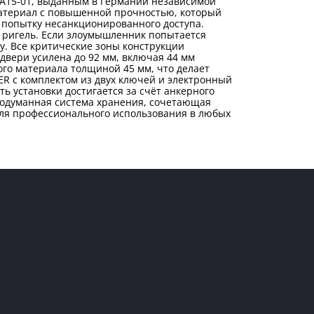
SA15-01, выданным в Германии независимой
атериал с повышенной прочностью, который
ю попытку несанкционированного доступа.
й ригель. Если злоумышленник попытается
у. Все критические зоны конструкции
вери усилена до 92 мм, включая 44 мм
го материала толщиной 45 мм, что делает
ER с комплектом из двух ключей и электронный
ь установки достигается за счёт анкерного
родуманная система хранения, сочетающая
для профессионального использования в любых