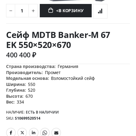
<В КОРЗИНУ
Перейти
к
Сейф MDTB Banker-M 67
началу
галереи
EK 550×520×670
изображений
400 400 ₽
Дополнительная
Германия
информация
Промет
Взломостойкий сейф
550
520
670
334
НАЛИЧИЕ:
ЕСТЬ В НАЛИЧИИ
SKU
S10699520514