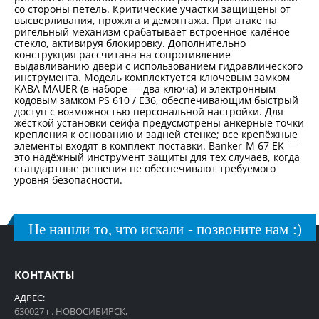
со стороны петель. Критические участки защищены от
высверливания, прожига и демонтажа. При атаке на
ригельный механизм срабатывает встроенное калёное
стекло, активируя блокировку. Дополнительно
конструкция рассчитана на сопротивление
выдавливанию двери с использованием гидравлического
инструмента. Модель комплектуется ключевым замком
KABA MAUER (в наборе — два ключа) и электронным
кодовым замком PS 610 / E36, обеспечивающим быстрый
доступ с возможностью персональной настройки. Для
жёсткой установки сейфа предусмотрены анкерные точки
крепления к основанию и задней стенке; все крепёжные
элементы входят в комплект поставки. Banker-M 67 EK —
это надёжный инструмент защиты для тех случаев, когда
стандартные решения не обеспечивают требуемого
уровня безопасности.
Не нашли то, что искали - позвоните нам :)
КОНТАКТЫ
АДРЕС:
630027 г. НОВОСИБИРСК,