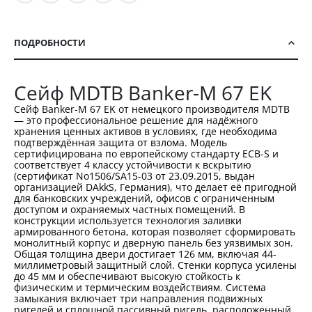
ПОДРОБНОСТИ
Сейф MDTB Banker-M 67 EK
Сейф Banker-M 67 EK от немецкого производителя MDTB
— это профессиональное решение для надёжного
хранения ценных активов в условиях, где необходима
подтверждённая защита от взлома. Модель
сертифицирована по европейскому стандарту ECB-S и
соответствует 4 классу устойчивости к вскрытию
(сертификат No1506/SA15-03 от 23.09.2015, выдан
организацией DAkkS, Германия), что делает её пригодной
для банковских учреждений, офисов с ограниченным
доступом и охраняемых частных помещений. В
конструкции используется технология заливки
армированного бетона, которая позволяет сформировать
монолитный корпус и дверную панель без уязвимых зон.
Общая толщина двери достигает 126 мм, включая 44-
миллиметровый защитный слой. Стенки корпуса усилены
до 45 мм и обеспечивают высокую стойкость к
физическим и термическим воздействиям. Система
замыкания включает три направления подвижных
ригелей и сплошной пассивный ригель, расположенный