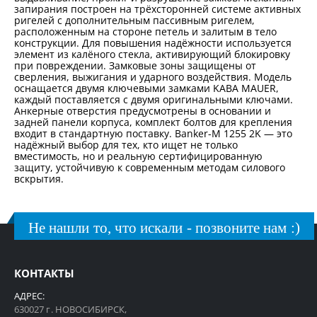
запирания построен на трёхсторонней системе активных
ригелей с дополнительным пассивным ригелем,
расположенным на стороне петель и залитым в тело
конструкции. Для повышения надёжности используется
элемент из калёного стекла, активирующий блокировку
при повреждении. Замковые зоны защищены от
сверления, выжигания и ударного воздействия. Модель
оснащается двумя ключевыми замками KABA MAUER,
каждый поставляется с двумя оригинальными ключами.
Анкерные отверстия предусмотрены в основании и
задней панели корпуса, комплект болтов для крепления
входит в стандартную поставку. Banker-M 1255 2K — это
надёжный выбор для тех, кто ищет не только
вместимость, но и реальную сертифицированную
защиту, устойчивую к современным методам силового
вскрытия.
Не нашли то, что искали - позвоните нам :)
КОНТАКТЫ
АДРЕС:
630027 г. НОВОСИБИРСК,