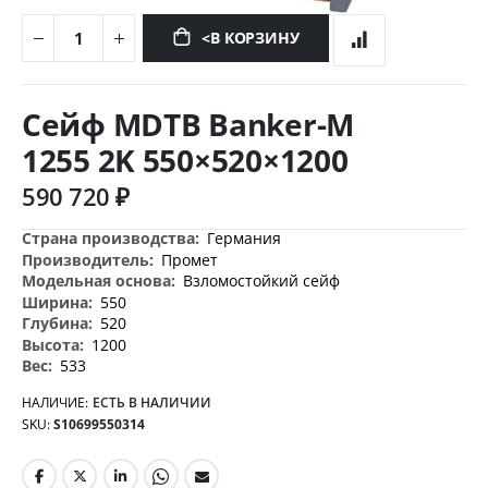
<В КОРЗИНУ
Перейти
к
Сейф MDTB Banker-M
началу
галереи
1255 2K 550×520×1200
изображений
590 720 ₽
Дополнительная
Германия
информация
Промет
Взломостойкий сейф
550
520
1200
533
НАЛИЧИЕ:
ЕСТЬ В НАЛИЧИИ
SKU
S10699550314