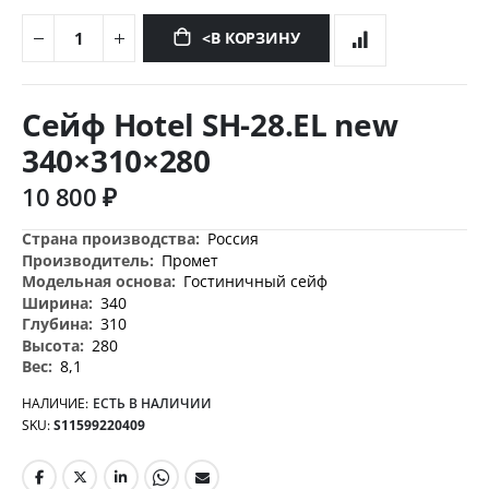
<В КОРЗИНУ
Перейти
к
Сейф Hotel SH-28.EL new
началу
галереи
340×310×280
изображений
10 800 ₽
Дополнительная
Россия
информация
Промет
Гостиничный сейф
340
310
280
8,1
НАЛИЧИЕ:
ЕСТЬ В НАЛИЧИИ
SKU
S11599220409