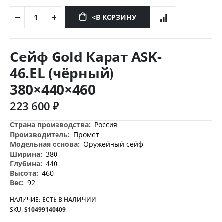
<В КОРЗИНУ
Перейти
к
Сейф Gold Карат ASK-
началу
галереи
46.EL (чёрный)
изображений
380×440×460
223 600 ₽
Дополнительная
Россия
информация
Промет
Оружейный сейф
380
440
460
92
НАЛИЧИЕ:
ЕСТЬ В НАЛИЧИИ
SKU
S10499140409