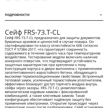
ПОДРОБНОСТИ
Сейф FRS-73.T-CL
Сейф FRS-73.T-CL предназначен для защиты документов,
бумажных архивов и ценностей в случае пожара. Он
сертифицирован по классу огнестойкости 60Б согласно
ГОСТ Р 57384-2017, что гарантирует сохранность
содержимого в течение одного часа при температурном
воздействии. Тестирование модели включало наличие
анкерного отверстия, что подтверждает устойчивость
защитных характеристик при креплении к полу.
Конструкция корпуса и двери выполнена с применением
запатентованного жаростойкого бетона, обладающего
высокими термоизоляционными свойствами. Встроенный
тепловой замок, усиленный термостойким уплотнителем,
эффективно блокирует доступ горячего воздуха внутрь
сейфа через зазоры. FRS-73.T-CL укомплектован
механическим кодовым замком с фиксированной
комбинацией, а также ключевым замком. Такая
конфигурация обеспечивает надёжную защиту без
применения электроники. Открытие происходит через
поворотную ручку после разблокировки. Сейф установлен