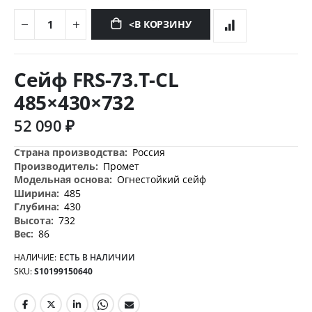
<В КОРЗИНУ
Перейти
к
Сейф FRS-73.T-CL
началу
галереи
485×430×732
изображений
52 090 ₽
Дополнительная
Россия
информация
Промет
Огнестойкий сейф
485
430
732
86
НАЛИЧИЕ:
ЕСТЬ В НАЛИЧИИ
SKU
S10199150640