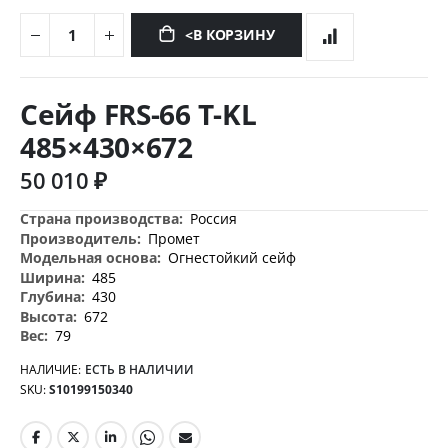
<В КОРЗИНУ
Перейти
к
Сейф FRS-66 T-KL
началу
галереи
485×430×672
изображений
50 010 ₽
Дополнительная
Россия
информация
Промет
Огнестойкий сейф
485
430
672
79
НАЛИЧИЕ:
ЕСТЬ В НАЛИЧИИ
SKU
S10199150340