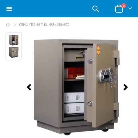
позици
0
Toggle
Корзина
Nav
СЕЙФ FRS-66 T-KL 485×430×672
Пропустить
и
перейти
к
галереям
изображений