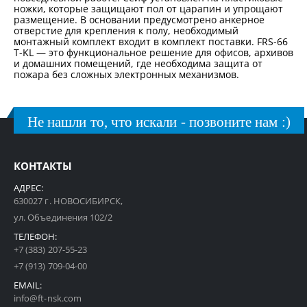
ножки, которые защищают пол от царапин и упрощают
размещение. В основании предусмотрено анкерное
отверстие для крепления к полу, необходимый
монтажный комплект входит в комплект поставки. FRS-66
T-KL — это функциональное решение для офисов, архивов
и домашних помещений, где необходима защита от
пожара без сложных электронных механизмов.
Не нашли то, что искали - позвоните нам :)
КОНТАКТЫ
АДРЕС:
630027 г. НОВОСИБИРСК,
ул. Объединения 102/2
ТЕЛЕФОН:
+7 (383) 207-55-23
+7 (913) 709-04-00
EMAIL:
info@ft-nsk.com