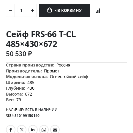
<В КОРЗИНУ
Перейти
к
Сейф FRS-66 T-CL
началу
галереи
485×430×672
изображений
50 530 ₽
Дополнительная
Россия
информация
Промет
Огнестойкий сейф
485
430
672
79
НАЛИЧИЕ:
ЕСТЬ В НАЛИЧИИ
SKU
S10199150140