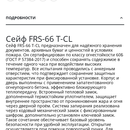
ПОДРОБНОСТИ
Сейф FRS-66 T-CL
Сейф FRS-66 T-CL предназначен для надёжного хранения
документов, архивных бумаг и ценностей в условиях
пожара. Он сертифицирован по классу огнестойкости 60Б
(ГОСТ Р 57384-2017) и способен сохранять содержимое в
течение одного часа при воздействии высоких
температур. Все испытания проводились с анкерным
отверстием, что подтверждает сохранение защитных
характеристик при фиксированной установке. Корпус и
дверь выполнены с применением запатентованного
огнеупорного бетона, эффективно блокирующего
теплопередачу. Встроенный тепловой замок,
дополненный термостойким уплотнителем, защищает
внутреннее пространство от проникновения жара и огня
через дверной проём. Система запирания реализована
через кодовый механический замок с фиксированным
шифром, дополнительно установлен ключевой замок.
Такое сочетание обеспечивает базовый уровень
безопасности при удобной эксплуатации. Открытие
осуществляется при помощи поворотной ручки. Для