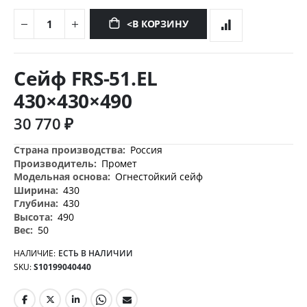
<В КОРЗИНУ
Перейти
к
Сейф FRS-51.EL
началу
галереи
430×430×490
изображений
30 770 ₽
Дополнительная
Россия
информация
Промет
Огнестойкий сейф
430
430
490
50
НАЛИЧИЕ:
ЕСТЬ В НАЛИЧИИ
SKU
S10199040440