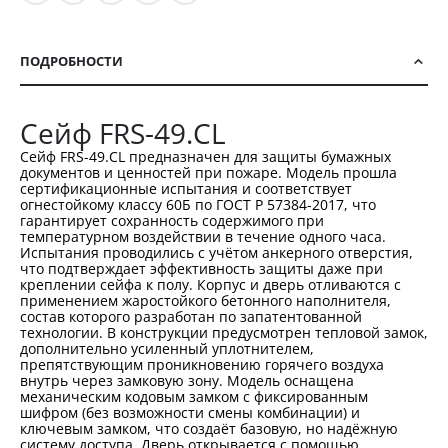
ПОДРОБНОСТИ
Сейф FRS-49.СL
Сейф FRS-49.CL предназначен для защиты бумажных
документов и ценностей при пожаре. Модель прошла
сертификационные испытания и соответствует
огнестойкому классу 60Б по ГОСТ Р 57384-2017, что
гарантирует сохранность содержимого при
температурном воздействии в течение одного часа.
Испытания проводились с учётом анкерного отверстия,
что подтверждает эффективность защиты даже при
креплении сейфа к полу. Корпус и дверь отливаются с
применением жаростойкого бетонного наполнителя,
состав которого разработан по запатентованной
технологии. В конструкции предусмотрен тепловой замок,
дополнительно усиленный уплотнителем,
препятствующим проникновению горячего воздуха
внутрь через замковую зону. Модель оснащена
механическим кодовым замком с фиксированным
шифром (без возможности смены комбинации) и
ключевым замком, что создаёт базовую, но надёжную
систему доступа. Дверь открывается с помощью