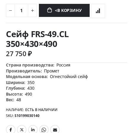
<В КОРЗИНУ
Перейти
к
Сейф FRS-49.СL
началу
галереи
350×430×490
изображений
27 750 ₽
Дополнительная
Россия
информация
Промет
Огнестойкий сейф
350
430
490
48
НАЛИЧИЕ:
ЕСТЬ В НАЛИЧИИ
SKU
S10199030140