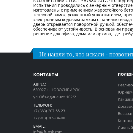
в соответствии с ГОСТ Р 57384-2017, что подт
Испытания проводились с анкерным отверстием,
изготовлены с применением жаростойкого бето
тепловой замок, усиленный уплотнителем, пре
электронным кодовым замком с панелью ввода 
дверь открывается поворотной ручкой, обеспе
обеспечивают устойчивость. В основании пред
решение для офиса, дома или архива, где тре
Не нашли то, что искали - позвонит
КОНТАКТЫ
ПОЛЕЗ
АДРЕС:
Реализо
630027 г. НОВОСИБИРСК,
Юридич
ул. Объединения 102/2
Как зак
ТЕЛЕФОН:
Доставк
+7 (383) 207-55-23
Возврат
+7 (913) 709-04-00
Контак
EMAIL:
Личный
info@ft-nsk.com