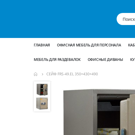
ГЛАВНАЯ
ОФИСНАЯ МЕБЕЛЬ ДЛЯ ПЕРСОНАЛА
КА
МЕБЕЛЬ ДЛЯ РАЗДЕВАЛОК
ОФИСНЫЕ ДИВАНЫ
КУ
СЕЙФ FRS-49.EL 350×430×490
Пропустить
и
перейти
к
галереям
изображений