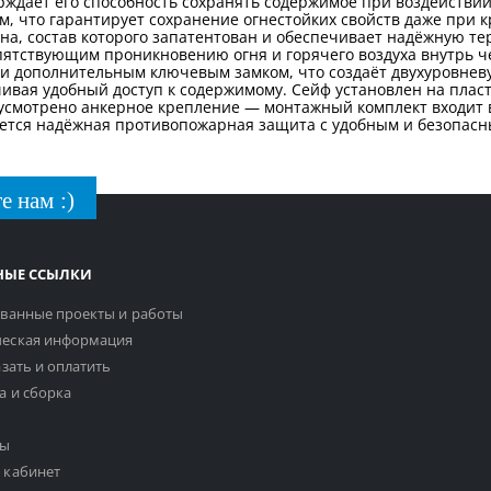
верждает его способность сохранять содержимое при воздействи
 что гарантирует сохранение огнестойких свойств даже при кр
на, состав которого запатентован и обеспечивает надёжную т
пятствующим проникновению огня и горячего воздуха внутрь че
и дополнительным ключевым замком, что создаёт двухуровневу
чивая удобный доступ к содержимому. Сейф установлен на пла
усмотрено анкерное крепление — монтажный комплект входит в 
буется надёжная противопожарная защита с удобным и безопасн
е нам :)
НЫЕ ССЫЛКИ
ванные проекты и работы
еская информация
азать и оплатить
а и сборка
ты
 кабинет