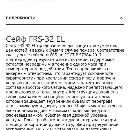
ПОДРОБНОСТИ
Сейф FRS-32 EL
Сейф FRS-32 EL предназначен для защиты документов,
ценностей и важных бумаг в случае пожара. Соответствие
классу огнестойкости 60Б по ГОСТ Р 57384-2017
подтверждено результатами испытаний: содержимое
остаётся невредимым в течение одного часа при
температурном воздействии. Тесты проводились с
анкерным отверстием, что гарантирует сохранность
характеристик при креплении сейфа к полу. Корпус и
дверь выполнены с применением запатентованного
состава жаростойкого бетона, надёжно препятствующего
проникновению тепла внутрь. Конструкция дополнена
тепловым замком, оснащённым огнеуплотнителем,
который защищает внутренний объём от перегрева
через замковую и дверную зоны. Модель укомплектована
электронным кодовым замком с панелью ввода и
ключевым замком, обеспечивая двойной уровень
доступа. После разблокировки дверь открывается при
помощи поворотной ручки, что удобно при регулярной
эксплуатации. FRS-32 EL установлен на пластиковые