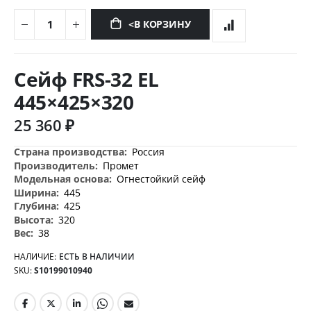
<В КОРЗИНУ
Перейти
к
Сейф FRS-32 EL
началу
галереи
445×425×320
изображений
25 360 ₽
Дополнительная
Россия
информация
Промет
Огнестойкий сейф
445
425
320
38
НАЛИЧИЕ:
ЕСТЬ В НАЛИЧИИ
SKU
S10199010940