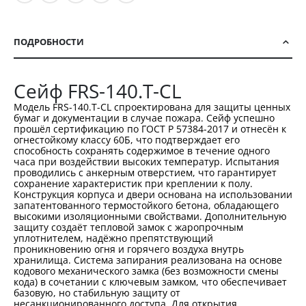
ПОДРОБНОСТИ
Сейф FRS-140.T-CL
Модель FRS-140.T-CL спроектирована для защиты ценных
бумаг и документации в случае пожара. Сейф успешно
прошёл сертификацию по ГОСТ Р 57384-2017 и отнесён к
огнестойкому классу 60Б, что подтверждает его
способность сохранять содержимое в течение одного
часа при воздействии высоких температур. Испытания
проводились с анкерным отверстием, что гарантирует
сохранение характеристик при креплении к полу.
Конструкция корпуса и двери основана на использовании
запатентованного термостойкого бетона, обладающего
высокими изоляционными свойствами. Дополнительную
защиту создаёт тепловой замок с жаропрочным
уплотнителем, надёжно препятствующий
проникновению огня и горячего воздуха внутрь
хранилища. Система запирания реализована на основе
кодового механического замка (без возможности смены
кода) в сочетании с ключевым замком, что обеспечивает
базовую, но стабильную защиту от
несанкционированного доступа. Для открытия