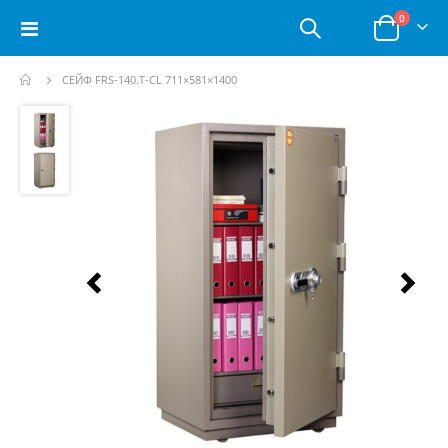
позици
0
Toggle
Корзина
Nav
СЕЙФ FRS-140.T-CL 711×581×1400
Пропустить
и
перейти
к
галереям
изображений