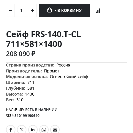
<В КОРЗИНУ
Перейти
к
Сейф FRS-140.T-CL
началу
галереи
711×581×1400
изображений
208 090 ₽
Дополнительная
Россия
информация
Промет
Огнестойкий сейф
711
581
1400
310
НАЛИЧИЕ:
ЕСТЬ В НАЛИЧИИ
SKU
S10199190640