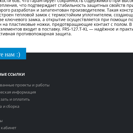
ойкости 60Б, что гарантирует сохранность содержимого при выс
епления, что подтверждает стабильность защитных свойств при
орого разработан и запатентован производителем. Такая конст
троен тепловой замок с термостойким уплотнителем, создающи
зе ключевого замка, а открытие осуществляется при помощи п
н на пластиковые ножки, предотвращающие контакт с полом. В
элементов входит в поставку. FRS-127.T-KL — надёжное и прак
ективная противопожарная защита.
е нам :)
НЫЕ ССЫЛКИ
ванные проекты и работы
еская информация
азать и оплатить
а и сборка
ты
 кабинет