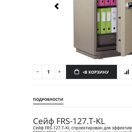
<В КОРЗИНУ
Перейти
к
началу
ПОДРОБНОСТИ
галереи
изображений
Сейф FRS-127.T-KL
Сейф FRS-127.T-KL спроектирован для эффектив