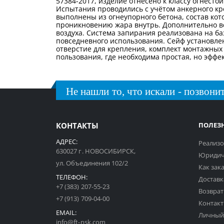
57384-2017, изделие отнесено к классу огнест
Испытания проводились с учётом анкерного кр
выполнены из огнеупорного бетона, состав кот
проникновению жара внутрь. Дополнительно вс
воздуха. Система запирания реализована на ба
повседневного использования. Сейф установле
отверстие для крепления, комплект монтажных 
пользования, где необходима простая, но эфф
Не нашли то, что искали - позвонит
КОНТАКТЫ
ПОЛЕЗ
АДРЕС:
Реализо
630027 г. НОВОСИБИРСК,
Юридич
ул. Объединения 102/2
Как зак
ТЕЛЕФОН:
Доставк
+7 (383) 207-55-23
Возврат
+7 (913) 709-04-00
Контак
EMAIL:
Личный
info@ft-nsk.com