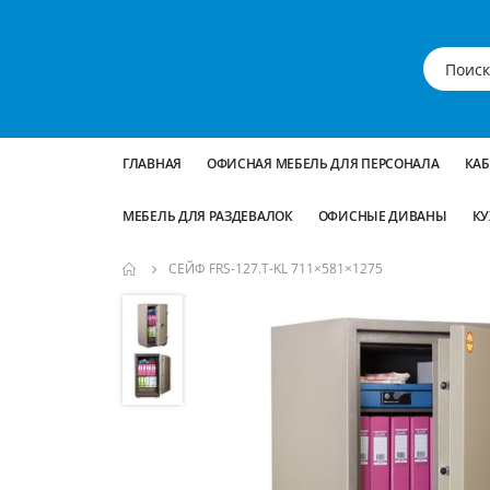
ГЛАВНАЯ
ОФИСНАЯ МЕБЕЛЬ ДЛЯ ПЕРСОНАЛА
КА
МЕБЕЛЬ ДЛЯ РАЗДЕВАЛОК
ОФИСНЫЕ ДИВАНЫ
КУ
СЕЙФ FRS-127.T-KL 711×581×1275
Пропустить
и
перейти
к
галереям
изображений