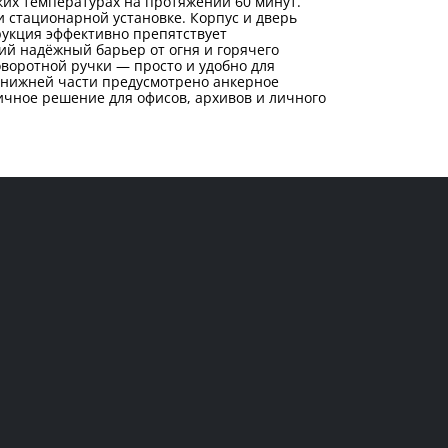
оких температурах на протяжении 60 минут.
 стационарной установке. Корпус и дверь
рукция эффективно препятствует
й надёжный барьер от огня и горячего
оворотной ручки — просто и удобно для
 нижней части предусмотрено анкерное
тичное решение для офисов, архивов и личного