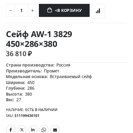
<В КОРЗИНУ
Перейти
к
Сейф AW-1 3829
началу
галереи
450×286×380
изображений
36 810 ₽
Дополнительная
Россия
информация
Промет
Встраиваемый сейф
450
286
380
27
НАЛИЧИЕ:
ЕСТЬ В НАЛИЧИИ
SKU
S11199430101