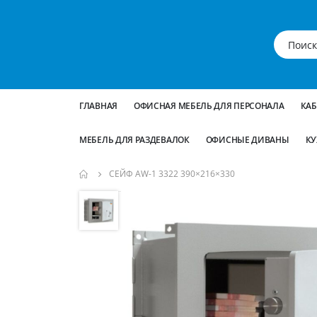
ГЛАВНАЯ
ОФИСНАЯ МЕБЕЛЬ ДЛЯ ПЕРСОНАЛА
КА
МЕБЕЛЬ ДЛЯ РАЗДЕВАЛОК
ОФИСНЫЕ ДИВАНЫ
КУ
СЕЙФ AW-1 3322 390×216×330
Пропустить
и
перейти
к
галереям
изображений