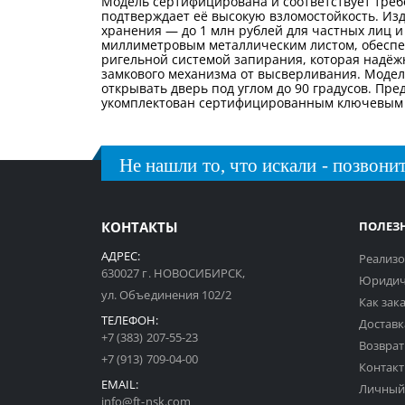
Модель сертифицирована и соответствует требов
подтверждает её высокую взломостойкость. Из
хранения — до 1 млн рублей для частных лиц и 
миллиметровым металлическим листом, обеспе
ригельной системой запирания, которая надёж
замкового механизма от высверливания. Модел
открывать дверь под углом до 90 градусов. П
укомплектован сертифицированным ключевым з
Не нашли то, что искали - позвонит
КОНТАКТЫ
ПОЛЕЗ
АДРЕС:
Реализо
630027 г. НОВОСИБИРСК,
Юридич
ул. Объединения 102/2
Как зак
ТЕЛЕФОН:
Доставк
+7 (383) 207-55-23
Возврат
+7 (913) 709-04-00
Контак
EMAIL:
Личный
info@ft-nsk.com