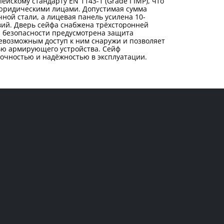
йскому стандарту EN 1143-1 (Grade I IMP), что
 юридическими лицами. Допустимая сумма
чной стали, а лицевая панель усилена 10-
ий. Дверь сейфа снабжена трёхсторонней
я безопасности предусмотрена защита
евозможным доступ к ним снаружи и позволяет
щью армирующего устройства. Сейф
очностью и надёжностью в эксплуатации.