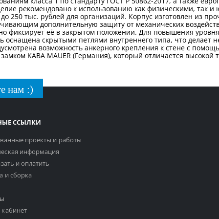
аниям класса 1 по стандарту ГОСТ Р 50862-2017, а также европе
делие рекомендовано к использованию как физическими, так и
до 250 тыс. рублей для организаций. Корпус изготовлен из про
чивающим дополнительную защиту от механических воздейств
но фиксирует её в закрытом положении. Для повышения уровн
ь оснащена скрытыми петлями внутреннего типа, что делает н
редусмотрена возможность анкерного крепления к стене с помо
амком KABA MAUER (Германия), который отличается высокой т
е нам :)
НЫЕ ССЫЛКИ
ванные проекты и работы
еская информация
азать и оплатить
а и сборка
ты
 кабинет