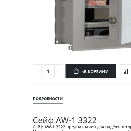
<В КОРЗИНУ
Перейти
к
началу
ПОДРОБНОСТИ
галереи
изображений
Сейф AW-1 3322
Сейф AW-1 3322 предназначен для надёжного х