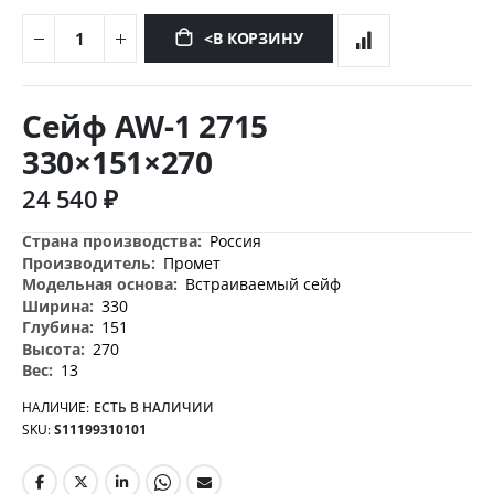
<В КОРЗИНУ
Перейти
к
Сейф AW-1 2715
началу
галереи
330×151×270
изображений
24 540 ₽
Дополнительная
Россия
информация
Промет
Встраиваемый сейф
330
151
270
13
НАЛИЧИЕ:
ЕСТЬ В НАЛИЧИИ
SKU
S11199310101