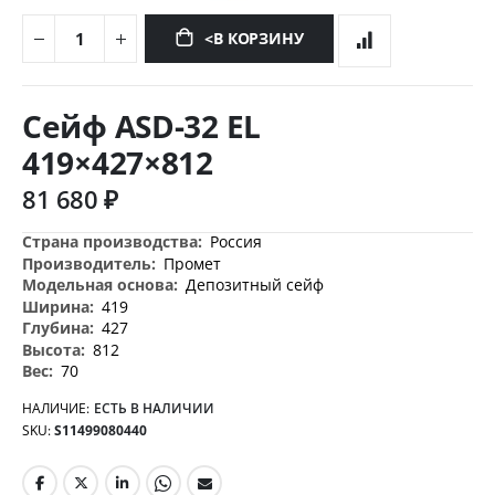
<В КОРЗИНУ
Перейти
к
Сейф ASD-32 EL
началу
галереи
419×427×812
изображений
81 680 ₽
Дополнительная
Россия
информация
Промет
Депозитный сейф
419
427
812
70
НАЛИЧИЕ:
ЕСТЬ В НАЛИЧИИ
SKU
S11499080440