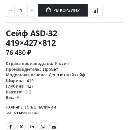
<В КОРЗИНУ
Перейти
к
Сейф ASD-32
началу
галереи
419×427×812
изображений
76 480 ₽
Дополнительная
Россия
информация
Промет
Депозитный сейф
419
427
812
70
НАЛИЧИЕ:
ЕСТЬ В НАЛИЧИИ
SKU
S11499080040