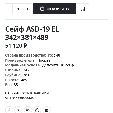
<В КОРЗИНУ
Перейти
к
Сейф ASD-19 EL
началу
галереи
342×381×489
изображений
51 120 ₽
Дополнительная
Россия
информация
Промет
Депозитный сейф
342
381
489
35
НАЛИЧИЕ:
ЕСТЬ В НАЛИЧИИ
SKU
S11499050440