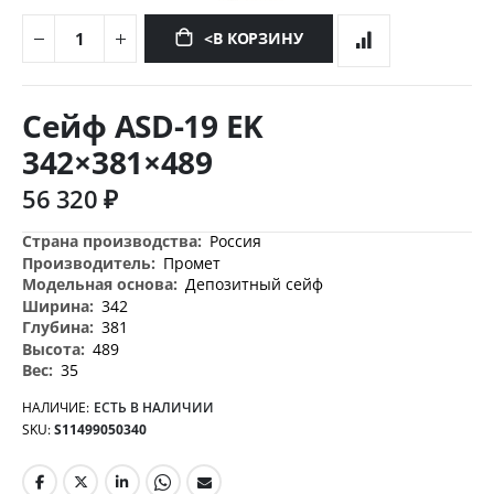
<В КОРЗИНУ
Перейти
к
Сейф ASD-19 EK
началу
галереи
342×381×489
изображений
56 320 ₽
Дополнительная
Россия
информация
Промет
Депозитный сейф
342
381
489
35
НАЛИЧИЕ:
ЕСТЬ В НАЛИЧИИ
SKU
S11499050340