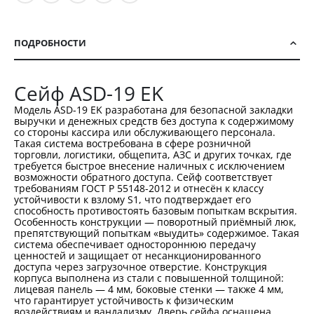
ПОДРОБНОСТИ
Сейф ASD-19 EK
Модель ASD-19 EK разработана для безопасной закладки
выручки и денежных средств без доступа к содержимому
со стороны кассира или обслуживающего персонала.
Такая система востребована в сфере розничной
торговли, логистики, общепита, АЗС и других точках, где
требуется быстрое внесение наличных с исключением
возможности обратного доступа. Сейф соответствует
требованиям ГОСТ Р 55148-2012 и отнесён к классу
устойчивости к взлому S1, что подтверждает его
способность противостоять базовым попыткам вскрытия.
Особенность конструкции — поворотный приёмный люк,
препятствующий попыткам «выудить» содержимое. Такая
система обеспечивает одностороннюю передачу
ценностей и защищает от несанкционированного
доступа через загрузочное отверстие. Конструкция
корпуса выполнена из стали с повышенной толщиной:
лицевая панель — 4 мм, боковые стенки — также 4 мм,
что гарантирует устойчивость к физическим
воздействиям и вандализму. Дверь сейфа оснащена