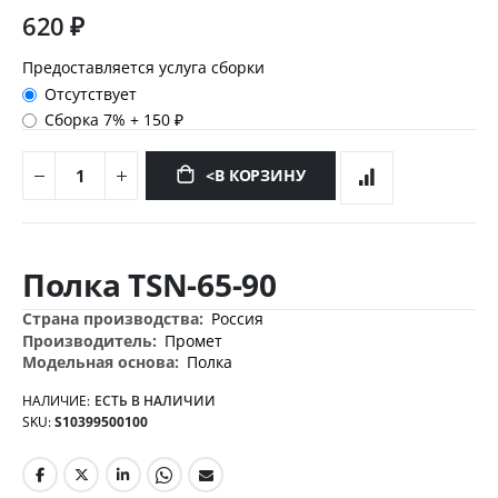
620 ₽
Предоставляется услуга сборки
Отсутствует
Сборка 7%
+
150 ₽
<В КОРЗИНУ
Перейти
к
Полка TSN-65-90
началу
галереи
Дополнительная
Россия
изображений
информация
Промет
Полка
НАЛИЧИЕ:
ЕСТЬ В НАЛИЧИИ
SKU
S10399500100