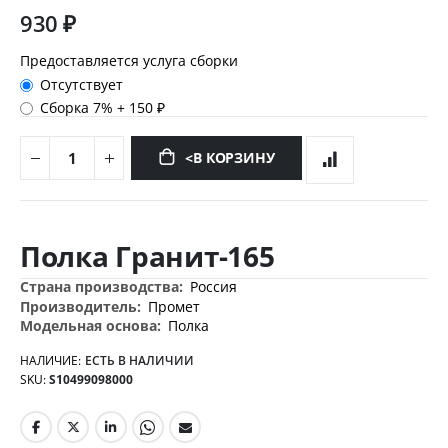
930 ₽
Предоставляется услуга сборки
Отсутствует
Сборка 7%
+
150 ₽
<В КОРЗИНУ
Перейти
к
Полка Гранит-165
началу
галереи
Дополнительная
Россия
изображений
информация
Промет
Полка
НАЛИЧИЕ:
ЕСТЬ В НАЛИЧИИ
SKU
S10499098000