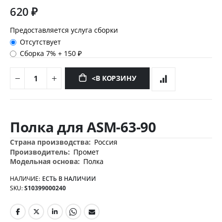
620 ₽
Предоставляется услуга сборки
Отсутствует
Сборка 7%
+
150 ₽
<В КОРЗИНУ
Перейти
к
Полка для ASM-63-90
началу
галереи
Дополнительная
Россия
изображений
информация
Промет
Полка
НАЛИЧИЕ:
ЕСТЬ В НАЛИЧИИ
SKU
S10399000240