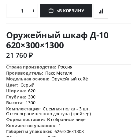
<В КОРЗИНУ
Перейти
к
Оружейный шкаф Д-10
началу
галереи
620×300×1300
изображений
21 760 ₽
Дополнительная
Россия
информация
Пакс Металл
Оружейный сейф
Серый
620
300
1300
Съемная полка - 3 шт.
Отсек ограниченного доступа (трейзер).
В собранном виде
1
626×306×1308