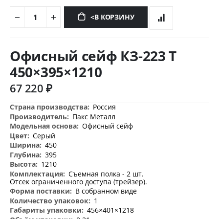
<В КОРЗИНУ
Перейти
к
Офисный сейф КЗ-223 Т
началу
галереи
450×395×1210
изображений
67 220 ₽
Дополнительная
Россия
информация
Пакс Металл
Офисный сейф
Серый
450
395
1210
Съемная полка - 2 шт.
Отсек ограниченного доступа (трейзер).
В собранном виде
1
456×401×1218