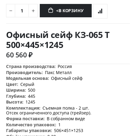
<В КОРЗИНУ
Перейти
к
Офисный сейф КЗ-065 Т
началу
галереи
500×445×1245
изображений
60 560 ₽
Дополнительная
Россия
информация
Пакс Металл
Офисный сейф
Серый
500
445
1245
Съемная полка - 2 шт.
Отсек ограниченного доступа (трейзер).
В собранном виде
1
506×451×1253