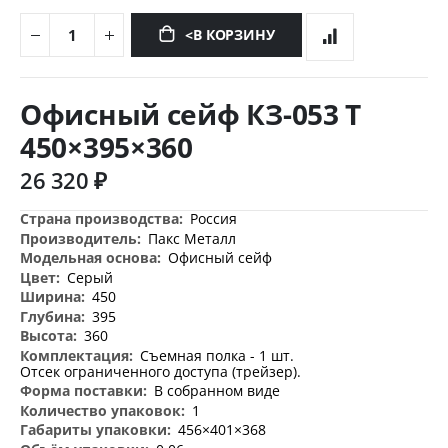
<В КОРЗИНУ
Перейти
к
Офисный сейф КЗ-053 Т
началу
галереи
450×395×360
изображений
26 320 ₽
Дополнительная
Россия
информация
Пакс Металл
Офисный сейф
Серый
450
395
360
Съемная полка - 1 шт.
Отсек ограниченного доступа (трейзер).
В собранном виде
1
456×401×368