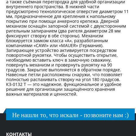
а также съёмная перегородка для удобной организации
внутреннего пространства. В нижней части
предусмотрено технологическое отверстие диаметром 11
мм, предназначенное для крепления к напольному
покрытию при помощи анкерного крепежа. Дверной
механизм оснащён запорной системой с двухсторонним
ригельным запиранием (два ригеля диаметром 28 мм
фиксируют створку в обе стороны). Механизм
блокируется замком класса «А», разработанным
компаниями «CAWI» или «MAUER» (Германия).
Запирающее устройство активируется посредством
поворотной рукоятки. Чтобы осуществить открытие,
необходимо вставить ключ в замочную скважину,
повернуть механизм и провернуть рукоятку на 90
градусов. Закрытие выполняется в обратном порядке.
Навесные петли расположены снаружи, что позволяет
полностью распахивать створку на угол 180 градусов.
КЗ-0132 Т — это надежное, функциональное и удобное
решение для организации защищённого хранения
важных материалов и ценностей.
Не нашли то, что искали - позвоните нам :)
КОНТАКТЫ