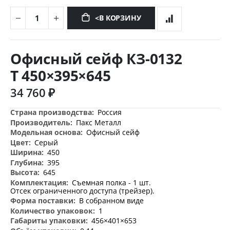
<В КОРЗИНУ
Перейти
к
Офисный сейф КЗ-0132
началу
галереи
Т 450×395×645
изображений
34 760 ₽
Дополнительная
Россия
информация
Пакс Металл
Офисный сейф
Серый
450
395
645
Съемная полка - 1 шт.
Отсек ограниченного доступа (трейзер).
В собранном виде
1
456×401×653