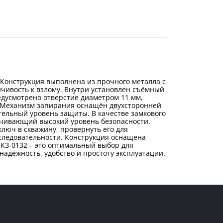
 Конструкция выполнена из прочного металла с
ивость к взлому. Внутри установлен съёмный
дусмотрено отверстие диаметром 11 мм,
 Механизм запирания оснащён двухсторонней
тельный уровень защиты. В качестве замкового
печивающий высокий уровень безопасности.
люч в скважину, провернуть его для
оследовательности. Конструкция оснащена
 КЗ-0132 – это оптимальный выбор для
дёжность, удобство и простоту эксплуатации.