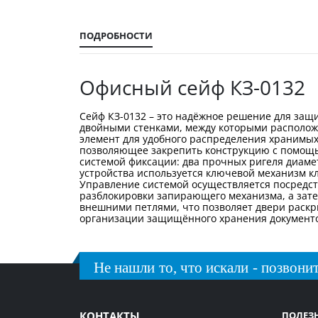
ПОДРОБНОСТИ
Офисный сейф КЗ-0132
Сейф КЗ-0132 – это надёжное решение для защ
двойными стенками, между которыми располож
элемент для удобного распределения хранимых
позволяющее закрепить конструкцию с помощь
системой фиксации: два прочных ригеля диаме
устройства используется ключевой механизм к
Управление системой осуществляется посредств
разблокировки запирающего механизма, а зате
внешними петлями, что позволяет двери раскры
организации защищённого хранения документов
Не нашли то, что искали - позвонит
КОНТАКТЫ
ПОЛЕЗ