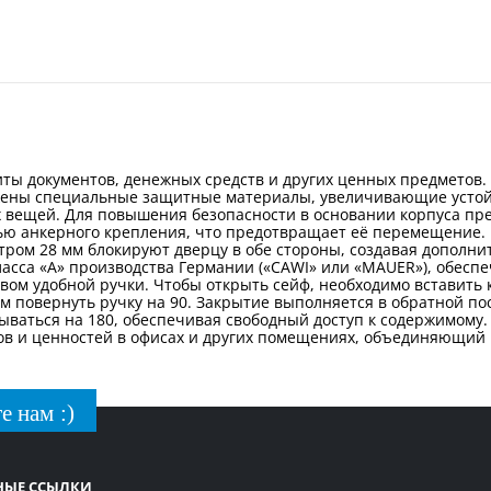
иты документов, денежных средств и других ценных предметов.
ены специальные защитные материалы, увеличивающие устойч
 вещей. Для повышения безопасности в основании корпуса пре
ю анкерного крепления, что предотвращает её перемещение.
тром 28 мм блокируют дверцу в обе стороны, создавая дополни
ласса «А» производства Германии («CAWI» или «MAUER»), обес
ом удобной ручки. Чтобы открыть сейф, необходимо вставить к
м повернуть ручку на 90. Закрытие выполняется в обратной п
ваться на 180, обеспечивая свободный доступ к содержимому.
 и ценностей в офисах и других помещениях, объединяющий на
е нам :)
НЫЕ ССЫЛКИ