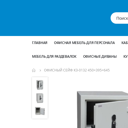
ГЛАВНАЯ
ОФИСНАЯ МЕБЕЛЬ ДЛЯ ПЕРСОНАЛА
КА
МЕБЕЛЬ ДЛЯ РАЗДЕВАЛОК
ОФИСНЫЕ ДИВАНЫ
КУ
ОФИСНЫЙ СЕЙФ КЗ-0132 450×395×645
Пропустить
и
перейти
к
галереям
изображений