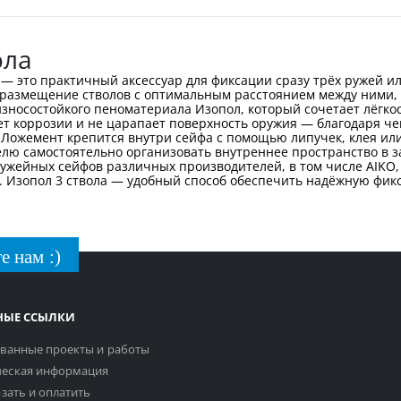
ола
— это практичный аксессуар для фиксации сразу трёх ружей ил
 размещение стволов с оптимальным расстоянием между ними,
 износостойкого пеноматериала Изопол, который сочетает лёгк
ет коррозии и не царапает поверхность оружия — благодаря че
. Ложемент крепится внутри сейфа с помощью липучек, клея или
елю самостоятельно организовать внутреннее пространство в з
ужейных сейфов различных производителей, в том числе AIKO, 
. Изопол 3 ствола — удобный способ обеспечить надёжную фик
е нам :)
НЫЕ ССЫЛКИ
ванные проекты и работы
еская информация
азать и оплатить