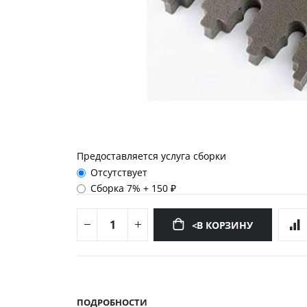
Предоставляется услуга сборки
Отсутствует
Сборка 7%
+
150 ₽
<В КОРЗИНУ
Перейти
к
началу
ПОДРОБНОСТИ