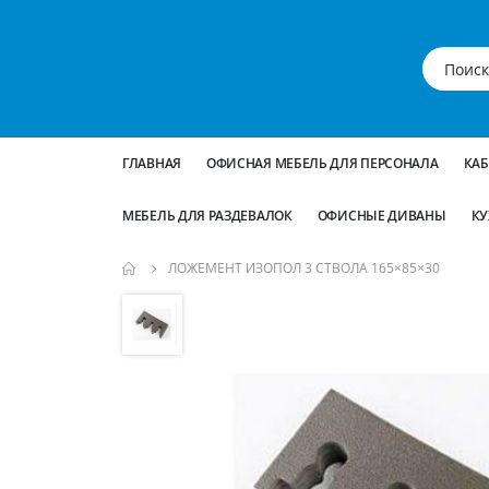
ГЛАВНАЯ
ОФИСНАЯ МЕБЕЛЬ ДЛЯ ПЕРСОНАЛА
КА
МЕБЕЛЬ ДЛЯ РАЗДЕВАЛОК
ОФИСНЫЕ ДИВАНЫ
КУ
ЛОЖЕМЕНТ ИЗОПОЛ 3 СТВОЛА 165×85×30
Пропустить
и
перейти
к
галереям
изображений