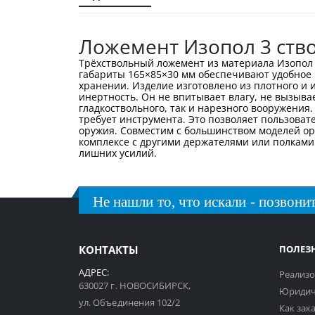
галереи
изображений
Ложемент Изопол 3 ств
Трёхствольный ложемент из материала Изопол 
габариты 165×85×30 мм обеспечивают удобное
хранении. Изделие изготовлено из плотного и
инертность. Он не впитывает влагу, не вызыва
гладкоствольного, так и нарезного вооружения
требует инструмента. Это позволяет пользоват
оружия. Совместим с большинством моделей ор
комплексе с другими держателями или полками
лишних усилий.
Не нашли то, что искали - позвонит
КОНТАКТЫ
ПОЛЕЗ
АДРЕС:
Реализо
630027 г. НОВОСИБИРСК,
Юридич
ул. Объединения 102/2
Как зак