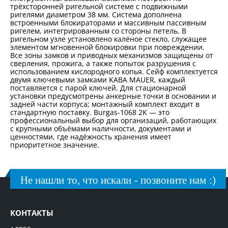
трёхсторонней ригельной системе с подвижными
ригелями диаметром 38 мм. Система дополнена
встроенными блокираторами и массивным пассивным
ригелем, интегрированным со стороны петель. В
ригельном узле установлено калёное стекло, служащее
элементом мгновенной блокировки при повреждении.
Все зоны замков и приводных механизмов защищены от
сверления, прожига, а также попыток разрушения с
использованием кислородного копья. Сейф комплектуется
двумя ключевыми замками KABA MAUER, каждый
поставляется с парой ключей. Для стационарной
установки предусмотрены анкерные точки в основании и
задней части корпуса; монтажный комплект входит в
стандартную поставку. Burgas-1068 2K — это
профессиональный выбор для организаций, работающих
с крупными объёмами наличности, документами и
ценностями, где надёжность хранения имеет
приоритетное значение.
Не нашли то, что искали - позвоните нам :)
КОНТАКТЫ