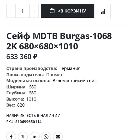
<В КОРЗИНУ
Перейти
к
Сейф MDTB Burgas-1068
началу
галереи
2K 680×680×1010
изображений
633 360 ₽
Дополнительная
Германия
информация
Промет
Взломостойкий сейф
680
680
1010
820
НАЛИЧИЕ:
ЕСТЬ В НАЛИЧИИ
SKU
S10699650114