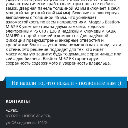
узла автоматически срабатывает при попытке выбить
замок. Дверная панель толщиной 92 мм включает в себя
мощный защитный слой (44 мм). Боковые стенки корпуса
выполнены с толщиной 45 мм, что усиливает
взломостойкость по всем направлениям. Модель Bastion-
M 67 EK укомплектована двумя замками: кодовым
электронным PS 610 / E36 и надёжным ключевым KABA
MAUER с парой ключей в комплекте. Для надёжной
фиксации предусмотрены анкерные отверстия и
крепёжные болты — установка возможна как к полу, так и
к стене. Это решение подойдёт для тех, кто ищет
максимальную защиту: будь то домашнее хранилище или
сейф для бизнеса, Bastion-M 67 EK гарантирует
сохранность содержимого и уверенность владельца.
Не нашли то, что искали - позвоните нам :)
КОНТАКТЫ
АДРЕС:
630027 г. НОВОСИБИРСК,
ул. Объединения 102/2