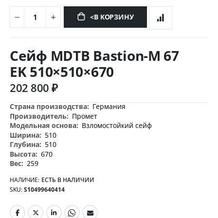
<В КОРЗИНУ
Перейти
к
Сейф MDTB Bastion-M 67
началу
галереи
EK 510×510×670
изображений
202 800 ₽
Дополнительная
Германия
информация
Промет
Взломостойкий сейф
510
510
670
259
НАЛИЧИЕ:
ЕСТЬ В НАЛИЧИИ
SKU
S10499640414