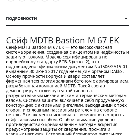
ПОДРОБНОСТИ
Сейф MDTB Bastion-M 67 EK
Сейф MDTB Bastion-M 67 EK — это высококлассная
система хранения, созданная с акцентом на надёжность и
защиту от взлома. Модель сертифицирована по
европейскому стандарту ECB-S (класс 2), что
подтверждено официальным документом No1506/SA15-01,
выданным 30 июня 2017 года немецким органом DAkkS.
Основу прочности корпуса и двери составляет
фирменная технология заливки бетоном с армированием,
разработанная компанией MDTB. Такой состав
демонстрирует отличную устойчивость к
разрушительным механическим и термическим методам
взлома. Система защиты включает в себя продуманную
конструкцию с активными ригелями, выходящими с трёх
сторон, и сплошным пассивным ригелем на стороне
петель. Эти элементы исключают возможность открыть
сейф силовым способом. Особое внимание уделено
противодействию криминальным методам вскрытия —
предусмотрены защиты от сверления, прожига и
ударных нагрузок. Встроенный блокиратор ригельного