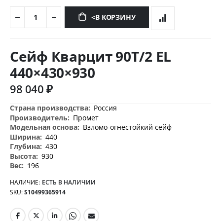
<В КОРЗИНУ
Перейти
к
Сейф Кварцит 90T/2 EL
началу
галереи
440×430×930
изображений
98 040 ₽
Дополнительная
Россия
информация
Промет
Взломо-огнестойкий сейф
440
430
930
196
НАЛИЧИЕ:
ЕСТЬ В НАЛИЧИИ
SKU
S10499365914