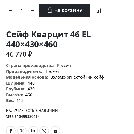
<В КОРЗИНУ
Перейти
к
Сейф Кварцит 46 EL
началу
галереи
440×430×460
изображений
46 770 ₽
Дополнительная
Россия
информация
Промет
Взломо-огнестойкий сейф
440
430
460
113
НАЛИЧИЕ:
ЕСТЬ В НАЛИЧИИ
SKU
S10499330414