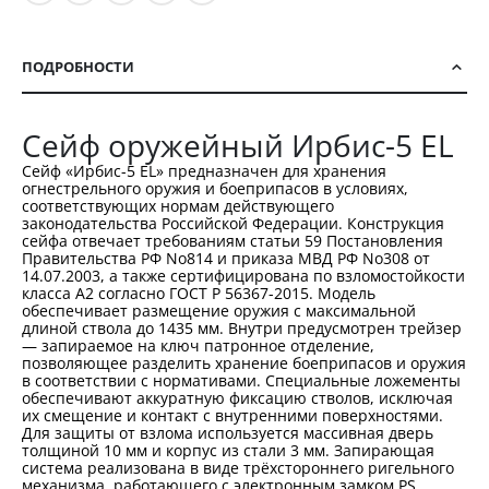
ПОДРОБНОСТИ
Сейф оружейный Ирбис-5 EL
Сейф «Ирбис-5 EL» предназначен для хранения
огнестрельного оружия и боеприпасов в условиях,
соответствующих нормам действующего
законодательства Российской Федерации. Конструкция
сейфа отвечает требованиям статьи 59 Постановления
Правительства РФ No814 и приказа МВД РФ No308 от
14.07.2003, а также сертифицирована по взломостойкости
класса A2 согласно ГОСТ Р 56367-2015. Модель
обеспечивает размещение оружия с максимальной
длиной ствола до 1435 мм. Внутри предусмотрен трейзер
— запираемое на ключ патронное отделение,
позволяющее разделить хранение боеприпасов и оружия
в соответствии с нормативами. Специальные ложементы
обеспечивают аккуратную фиксацию стволов, исключая
их смещение и контакт с внутренними поверхностями.
Для защиты от взлома используется массивная дверь
толщиной 10 мм и корпус из стали 3 мм. Запирающая
система реализована в виде трёхстороннего ригельного
механизма, работающего с электронным замком PS