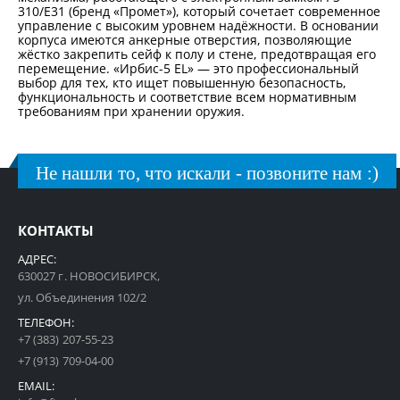
310/E31 (бренд «Промет»), который сочетает современное
управление с высоким уровнем надёжности. В основании
корпуса имеются анкерные отверстия, позволяющие
жёстко закрепить сейф к полу и стене, предотвращая его
перемещение. «Ирбис-5 EL» — это профессиональный
выбор для тех, кто ищет повышенную безопасность,
функциональность и соответствие всем нормативным
требованиям при хранении оружия.
Не нашли то, что искали - позвоните нам :)
КОНТАКТЫ
АДРЕС:
630027 г. НОВОСИБИРСК,
ул. Объединения 102/2
ТЕЛЕФОН:
+7 (383) 207-55-23
+7 (913) 709-04-00
EMAIL: