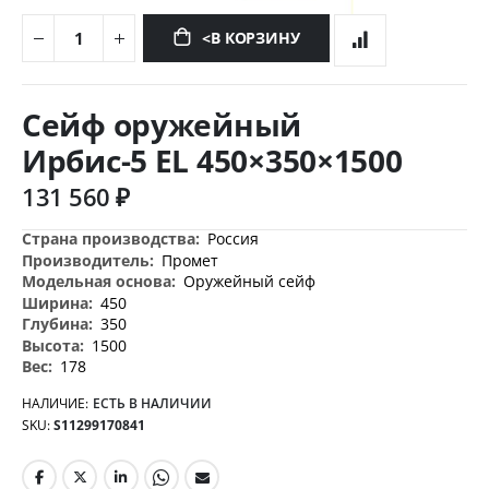
<В КОРЗИНУ
Перейти
к
Сейф оружейный
началу
галереи
Ирбис-5 EL 450×350×1500
изображений
131 560 ₽
Дополнительная
Россия
информация
Промет
Оружейный сейф
450
350
1500
178
НАЛИЧИЕ:
ЕСТЬ В НАЛИЧИИ
SKU
S11299170841