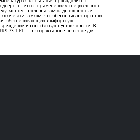
температурах. Испытания проводились с
 и дверь отлиты с применением специального
редусмотрен тепловой замок, дополненный
 ключевым замком, что обеспечивает простой
чки, обеспечивающей комфортную
вреждений и способствуют устойчивости. В
FRS-73.T-KL — это практичное решение для