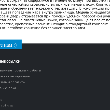
бность сохранять содержимое в течение 60 минут при высоких 
ение огнестойких характеристик при креплении к полу. Корпус
нтован и обеспечивает надёжную термозащиту. В конструкции п
ращает попадание жара внутрь хранилища. Модель оснащается
ировки дверь открывается при помощи удобной поворотной ру
установлен на пластиковые ножки, которые защищают пол от по
верстие, крепёжные элементы входят в стандартный комплект. 
я огнестойкое хранение без сложной электроники.
е нам :)
НЫЕ ССЫЛКИ
ванные проекты и работы
еская информация
азать и оплатить
а и сборка
ты
 кабинет