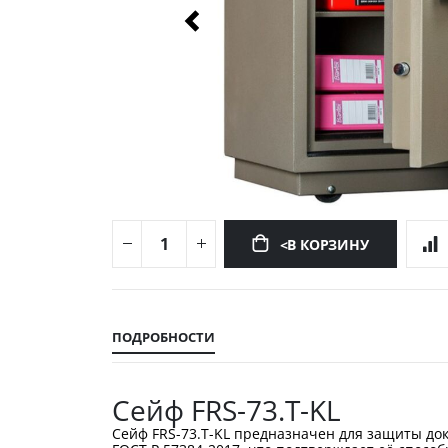
<В КОРЗИНУ
Перейти
к
началу
ПОДРОБНОСТИ
галереи
изображений
Сейф FRS-73.T-KL
Сейф FRS-73.T-KL предназначен для защиты док