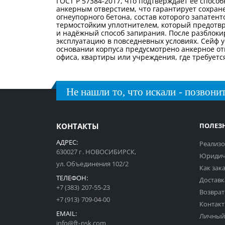
ГОСТ Р 57384-2017, что подтверждает её спосо
анкерным отверстием, что гарантирует сохран
огнеупорного бетона, состав которого запате
термостойким уплотнителем, который предотв
и надёжный способ запирания. После разблок
эксплуатацию в повседневных условиях. Сейф 
основании корпуса предусмотрено анкерное от
офиса, квартиры или учреждения, где требуетс
Не нашли то, что искали - позвонит
КОНТАКТЫ
ПОЛЕЗ
АДРЕС:
Реализо
630027 г. НОВОСИБИРСК,
Юридич
ул. Объединения 102/2
Как зак
ТЕЛЕФОН:
Доставк
+7 (383) 207-55-23
Возврат
+7 (913) 709-04-00
Контак
EMAIL:
Личный
info@ft-nsk.com