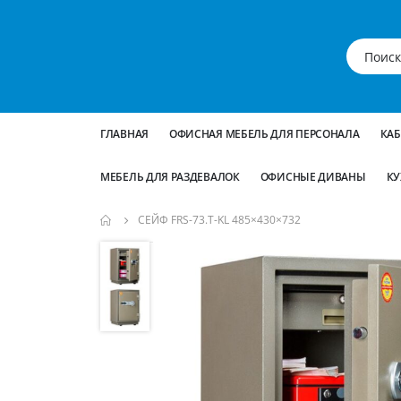
ГЛАВНАЯ
ОФИСНАЯ МЕБЕЛЬ ДЛЯ ПЕРСОНАЛА
КА
МЕБЕЛЬ ДЛЯ РАЗДЕВАЛОК
ОФИСНЫЕ ДИВАНЫ
КУ
СЕЙФ FRS-73.T-KL 485×430×732
Пропустить
и
перейти
к
галереям
изображений