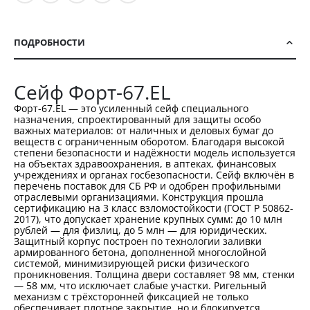
ПОДРОБНОСТИ
Сейф Форт-67.EL
Форт-67.EL — это усиленный сейф специального
назначения, спроектированный для защиты особо
важных материалов: от наличных и деловых бумаг до
веществ с ограниченным оборотом. Благодаря высокой
степени безопасности и надёжности модель используется
на объектах здравоохранения, в аптеках, финансовых
учреждениях и органах госбезопасности. Сейф включён в
перечень поставок для СБ РФ и одобрен профильными
отраслевыми организациями. Конструкция прошла
сертификацию на 3 класс взломостойкости (ГОСТ Р 50862-
2017), что допускает хранение крупных сумм: до 10 млн
рублей — для физлиц, до 5 млн — для юридических.
Защитный корпус построен по технологии заливки
армированного бетона, дополненной многослойной
системой, минимизирующей риски физического
проникновения. Толщина двери составляет 98 мм, стенки
— 58 мм, что исключает слабые участки. Ригельный
механизм с трёхсторонней фиксацией не только
обеспечивает плотное закрытие, но и блокируется