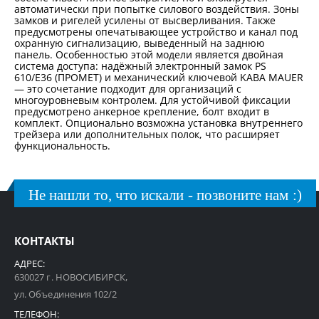
автоматически при попытке силового воздействия. Зоны
замков и ригелей усилены от высверливания. Также
предусмотрены опечатывающее устройство и канал под
охранную сигнализацию, выведенный на заднюю
панель. Особенностью этой модели является двойная
система доступа: надёжный электронный замок PS
610/E36 (ПРОМЕТ) и механический ключевой KABA MAUER
— это сочетание подходит для организаций с
многоуровневым контролем. Для устойчивой фиксации
предусмотрено анкерное крепление, болт входит в
комплект. Опционально возможна установка внутреннего
трейзера или дополнительных полок, что расширяет
функциональность.
Не нашли то, что искали - позвоните нам :)
КОНТАКТЫ
АДРЕС:
630027 г. НОВОСИБИРСК,
ул. Объединения 102/2
ТЕЛЕФОН: