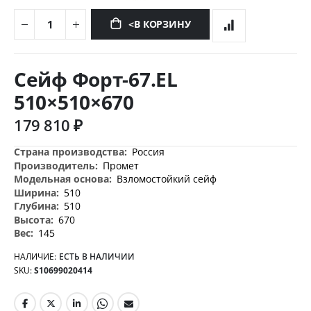
<В КОРЗИНУ
Перейти
к
Сейф Форт-67.EL
началу
галереи
510×510×670
изображений
179 810 ₽
Дополнительная
Россия
информация
Промет
Взломостойкий сейф
510
510
670
145
НАЛИЧИЕ:
ЕСТЬ В НАЛИЧИИ
SKU
S10699020414