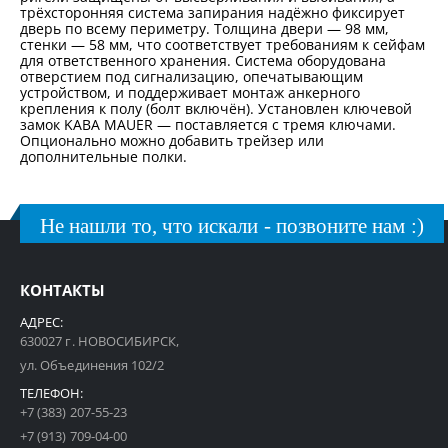
трёхсторонняя система запирания надёжно фиксирует
дверь по всему периметру. Толщина двери — 98 мм,
стенки — 58 мм, что соответствует требованиям к сейфам
для ответственного хранения. Система оборудована
отверстием под сигнализацию, опечатывающим
устройством, и поддерживает монтаж анкерного
крепления к полу (болт включён). Установлен ключевой
замок KABA MAUER — поставляется с тремя ключами.
Опционально можно добавить трейзер или
дополнительные полки.
Не нашли то, что искали - позвоните нам :)
КОНТАКТЫ
АДРЕС:
630027 г. НОВОСИБИРСК,
ул. Объединения 102/2
ТЕЛЕФОН:
+7 (383) 207-55-23
+7 (913) 709-04-00