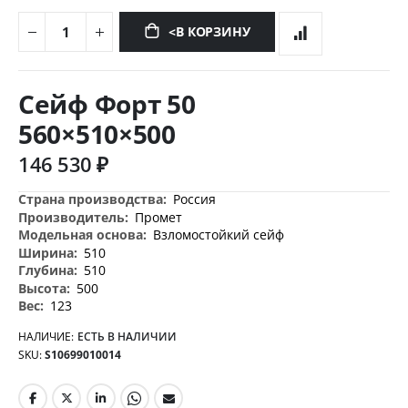
<В КОРЗИНУ
Перейти
к
Сейф Форт 50
началу
галереи
560×510×500
изображений
146 530 ₽
Дополнительная
Россия
информация
Промет
Взломостойкий сейф
510
510
500
123
НАЛИЧИЕ:
ЕСТЬ В НАЛИЧИИ
SKU
S10699010014