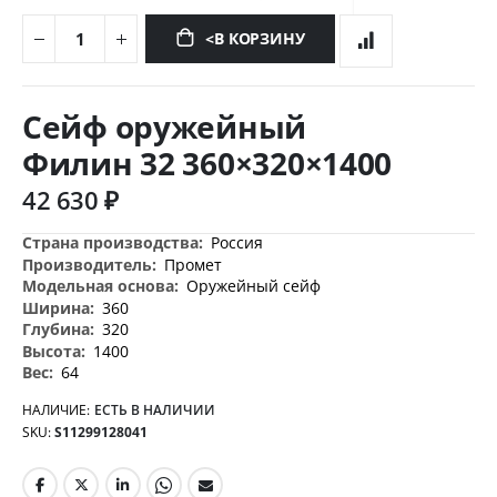
<В КОРЗИНУ
Перейти
к
Сейф оружейный
началу
галереи
Филин 32 360×320×1400
изображений
42 630 ₽
Дополнительная
Россия
информация
Промет
Оружейный сейф
360
320
1400
64
НАЛИЧИЕ:
ЕСТЬ В НАЛИЧИИ
SKU
S11299128041