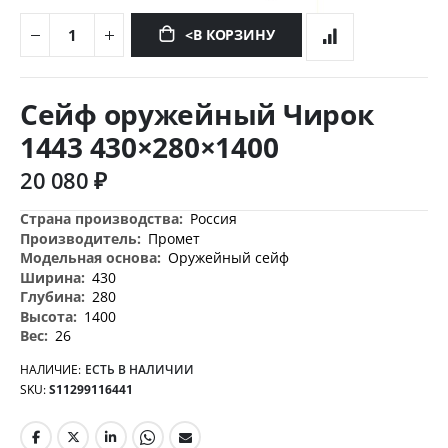
<В КОРЗИНУ
Перейти
к
Сейф оружейный Чирок
началу
галереи
1443 430×280×1400
изображений
20 080 ₽
Дополнительная
Россия
информация
Промет
Оружейный сейф
430
280
1400
26
НАЛИЧИЕ:
ЕСТЬ В НАЛИЧИИ
SKU
S11299116441