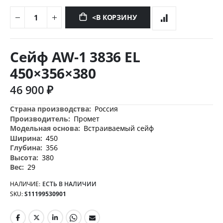
<В КОРЗИНУ
Перейти
к
Сейф AW-1 3836 EL
началу
галереи
450×356×380
изображений
46 900 ₽
Дополнительная
Россия
информация
Промет
Встраиваемый сейф
450
356
380
29
НАЛИЧИЕ:
ЕСТЬ В НАЛИЧИИ
SKU
S11199530901