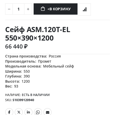
<В КОРЗИНУ
Перейти
к
Сейф ASM.120T-EL
началу
галереи
550×390×1200
изображений
66 440 ₽
Дополнительная
Россия
информация
Промет
Мебельный сейф
550
390
1200
93
НАЛИЧИЕ:
ЕСТЬ В НАЛИЧИИ
SKU
S10399120940