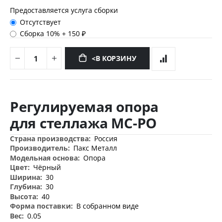
Предоставляется услуга сборки
Отсутствует
Сборка 10%
+
150 ₽
<В КОРЗИНУ
Перейти
к
Регулируемая опора
началу
галереи
для стеллажа МС-РО
изображений
Дополнительная
Россия
информация
Пакс Металл
Опора
Чёрный
30
30
40
В собранном виде
0.05