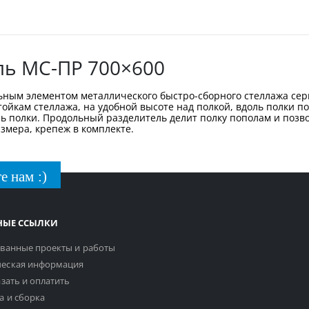
ь МС-ПР 700×600
ным элементом металлического быстро-сборного стеллажа сер
тойкам стеллажа, на удобной высоте над полкой, вдоль полки п
 полки. Продольный разделитель делит полку пополам и позвол
змера, крепеж в комплекте.
е нам :)
НЫЕ ССЫЛКИ
ванные проекты и работы
еская информация
азать и оплатить
а и сборка