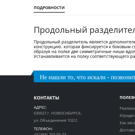
галереи
изображений
ПОДРОБНОСТИ
Продольный разделител
Продольный разделитель является дополнитель
конструкцию, которая фиксируется к боковым с
образуя на полке две симметричные ниши вдоль
Устанавливается на полку соответствующего ра
Не нашли то, что искали - позвонит
КОНТАКТЫ
ПОЛЕЗ
АДРЕС:
Реализо
630027 г. НОВОСИБИРСК,
Юридич
ул. Объединения 102/2
Как зак
ТЕЛЕФОН:
Доставк
+7 (383) 207-55-23