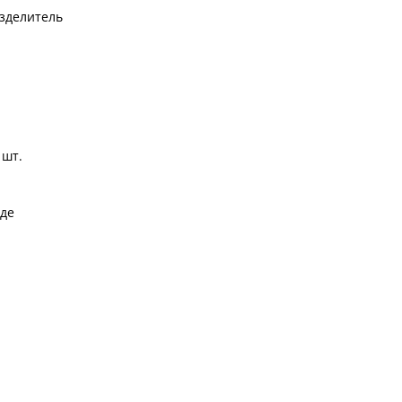
зделитель
 шт.
де