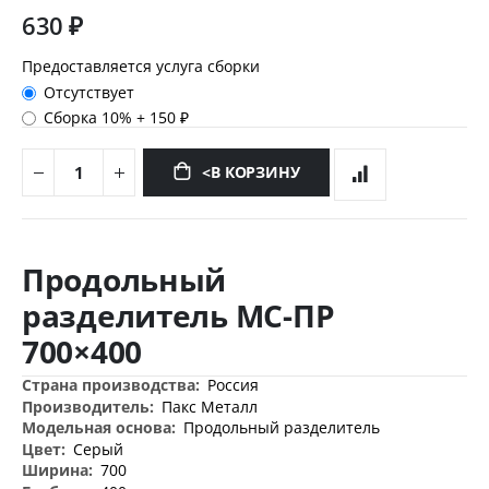
630 ₽
Предоставляется услуга сборки
Отсутствует
Сборка 10%
+
150 ₽
<В КОРЗИНУ
Перейти
к
Продольный
началу
галереи
разделитель МС-ПР
изображений
700×400
Дополнительная
Россия
информация
Пакс Металл
Продольный разделитель
Серый
700