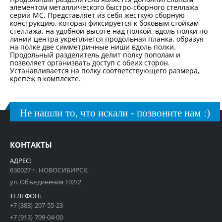
элементом металлического быстро-сборного стеллажа
серии МС. Представляет из себя жесткую сборную
конструкцию, которая фиксируется к боковым стойкам
стеллажа, на удобной высоте над полкой, вдоль полки по
линии центра укрепляется продольная планка, образуя
на полке две симметричные ниши вдоль полки.
Продольный разделитель делит полку пополам и
позволяет организвать доступ с обеих сторон.
Устанавливается на полку соответствующего размера,
крепеж в комплекте.
Не нашли то, что искали - позвоните нам :)
КОНТАКТЫ
АДРЕС:
630027 г. НОВОСИБИРСК,
ул. Объединения 102/2
ТЕЛЕФОН:
+7 (383) 207-55-23
+7 (913) 709-04-00